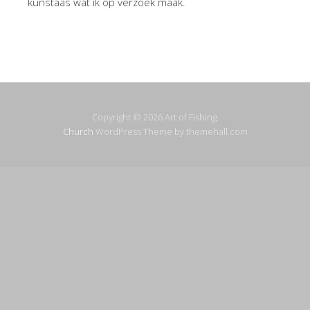
kunstaas wat ik op verzoek maak.
Copyright © 2026 Art of Fishing.
Church
WordPress Theme by themehall.com